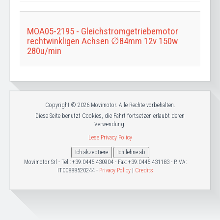
eingeben
MOA05-2195 - Gleichstromgetriebemotor
rechtwinkligen Achsen ∅84mm 12v 150w
280u/min
Copyright © 2026 Movimotor. Alle Rechte vorbehalten.
Diese Seite benutzt Cookies, die Fahrt fortsetzen erlaubt deren
Verwendung.
Lese Privacy Policy
Ich akzeptiere
Ich lehne ab
Movimotor Srl - Tel.: +39.0445.430904 - Fax: +39.0445.431183 - P.IVA:
IT00888520244 -
Privacy Policy
|
Credits