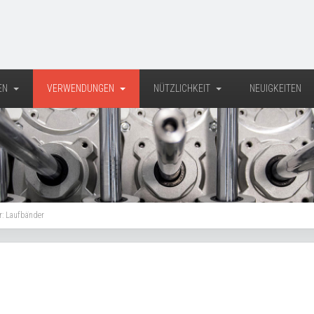
EN
VERWENDUNGEN
NÜTZLICHKEIT
NEUIGKEITEN
r: Laufbänder